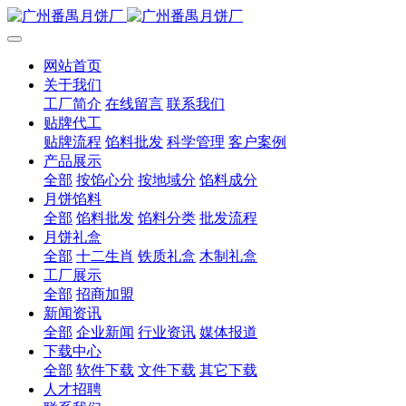
网站首页
关于我们
工厂简介
在线留言
联系我们
贴牌代工
贴牌流程
馅料批发
科学管理
客户案例
产品展示
全部
按馅心分
按地域分
馅料成分
月饼馅料
全部
馅料批发
馅料分类
批发流程
月饼礼盒
全部
十二生肖
铁质礼盒
木制礼盒
工厂展示
全部
招商加盟
新闻资讯
全部
企业新闻
行业资讯
媒体报道
下载中心
全部
软件下载
文件下载
其它下载
人才招聘