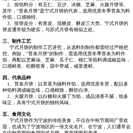
2、按馅料分：有五仁、豆沙、冰糖、芝麻、火腿月饼等。
其中，“苔条月饼”是宁式月饼的代表，选用优质冬季苔条为料
作馅，口感独特。
3、按饼皮分：有浆皮、混糖皮、酥皮三大类。宁式月饼的
饼皮通常较为硬实，与苏式月饼有相似之处。
三、制作工艺
宁式月饼的制作工艺讲究，从选料到制作都需经过严格把
控。例如，“苔条月饼”的制作，需选用优质冬季苔条为料作
馅，再配以芝麻油、芝麻、瓜子仁、桃仁等馅料调成椒盐味，
口感鲜美、松酥喷香，甜中带咸，咸里透鲜。
四、代表品种
1、苔条月饼：以苔菜为辅料作馅，选用优质冬苔，配以多
种馅料调成椒盐味，口感精致，酥软白净。
2、火腿月饼：以白糖和火腿丁为馅，成品清香不腻，馅多
味正，具有宁式月饼的独特风味。
五、食用文化
宁式月饼作为宁波的传统美食，不仅在中秋节期间广受欢
迎，也成为了宁波地区的一张文化名片。在宁波，人们通常会
在中秋节期间食用宁式月饼，寓意团圆和美满。