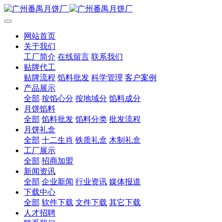
网站首页
关于我们
工厂简介
在线留言
联系我们
贴牌代工
贴牌流程
馅料批发
科学管理
客户案例
产品展示
全部
按馅心分
按地域分
馅料成分
月饼馅料
全部
馅料批发
馅料分类
批发流程
月饼礼盒
全部
十二生肖
铁质礼盒
木制礼盒
工厂展示
全部
招商加盟
新闻资讯
全部
企业新闻
行业资讯
媒体报道
下载中心
全部
软件下载
文件下载
其它下载
人才招聘