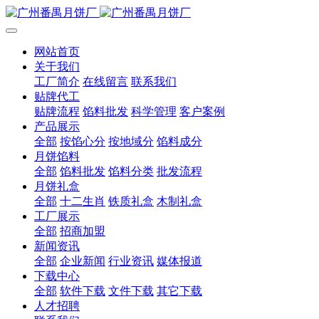
网站首页
关于我们
工厂简介
在线留言
联系我们
贴牌代工
贴牌流程
馅料批发
科学管理
客户案例
产品展示
全部
按馅心分
按地域分
馅料成分
月饼馅料
全部
馅料批发
馅料分类
批发流程
月饼礼盒
全部
十二生肖
铁质礼盒
木制礼盒
工厂展示
全部
招商加盟
新闻资讯
全部
企业新闻
行业资讯
媒体报道
下载中心
全部
软件下载
文件下载
其它下载
人才招聘